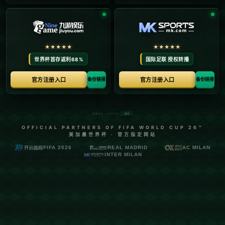
刘倩决定增开三天.
栏目：9游体育
发布时间：2026-02-09
**前言**