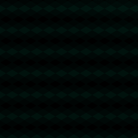
通过深入分析这两位球员的表现，我们不仅能看到一场精彩的
性。这场比赛为球迷们带来了无尽的惊喜，同时也为即将到来