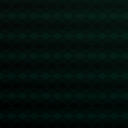
巴特勒的这场表现并非偶然，而是他长期以来不懈努力的结果
和无限活力，成为了球队在困境中顽强拼搏的象征。
**比赛中的深刻启示**
这场库里与巴特勒的对决，不仅是个人实力的比拼，更是两种
峰，但他们又能彼此尊重对手的技术，展现出体育竞技的真