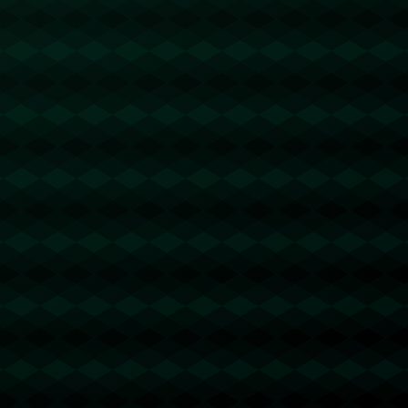
有力的支撑，也激励着整个团队不断向前。他的那股不屈精神
以不懈的努力和铁血的防守为盾。两者都在各自的领域达到顶