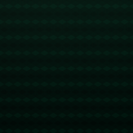
这几场比赛对西部排名产生了直接的影响。目前的排名格局让不
少球队面临更大的压力，为接下来的比赛增加了紧迫感。在这个
竞争激烈的赛区，每一场比赛都可能决定季后赛的最终席位。湖
人的险胜、雷霆和独行侠的胜利，可能会影响到其他球队的策略
调整，甚至对于教练团队的战术改进，也是一个重要的启示。
**案例分析：上赛季的赛事对比**
回顾上赛季，类似的紧张局面同样出现。当时，湖人和独行侠在
最后几场比赛的胜利给他们的季后赛争夺带来了至关重要的转
机。此类事件再次提醒我们，在赛季末期的每一场比赛都可能成
为决定性的时刻。
通过这一系列比赛，我们不仅看到了球员们的个人技术和团队合
作，更感受到西部赛区竞争的激烈性。随着赛季的推进，谁将最
终在西部脱颖而出，赢得季后赛资格，仍旧是所有球迷关注的焦