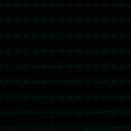
上一篇：CBA第24輪本土最佳球員評選熱議.
下一篇：浙江队经理：我们连续两年中超第三，期待在亚冠二级联赛展现雄心.
Copyright 2024
九游官方网站-9游体育在线平台
All Rights by
9游体