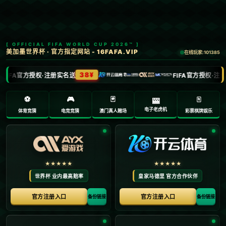
詹姆斯25分湖人险胜，雷霆独行侠胜，西部排