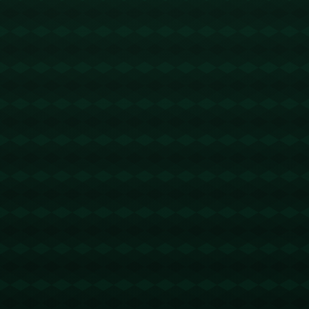
海港B队选择韩国作为拉练地，这是经过深思熟虑的战略决策。
韩国足球以其快速、灵活和战术丰富著称，选择在这样一个严苛
的环境中拉练，能够帮助海港B队的球员适应不同的比赛节奏，
提高自身的应变能力。拉练期间，海港B队采用了一系列创新的
训练模式，通过与韩方的深度合作，借鉴其先进的技战术体系。
**这种跨国界的交流，令海港B队的战术思维更加开放，技艺也
得到了显著提升。**
**热身赛：磨合与突破并举**