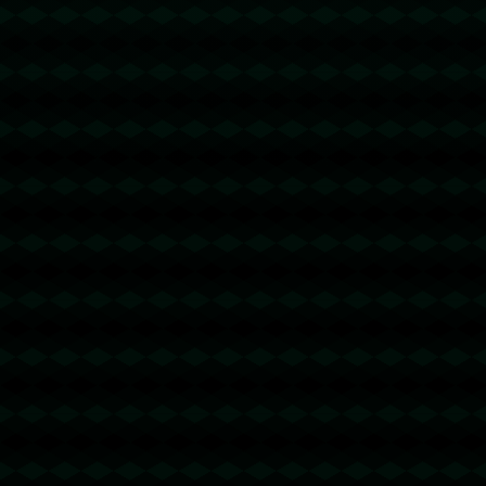
课程。这不仅帮助球员更好地调节比赛压力，同时也增强了团队
的凝聚力。**这一系列的努力，为海港B队创造了一个稳定的心
理基础，确保他们能够在未来的激烈赛事中表现出色。**