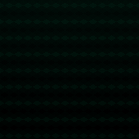
同对手时变换策略，无论是加强控球的比赛，还是快速反击，他
都能游刃有余地调度全场。