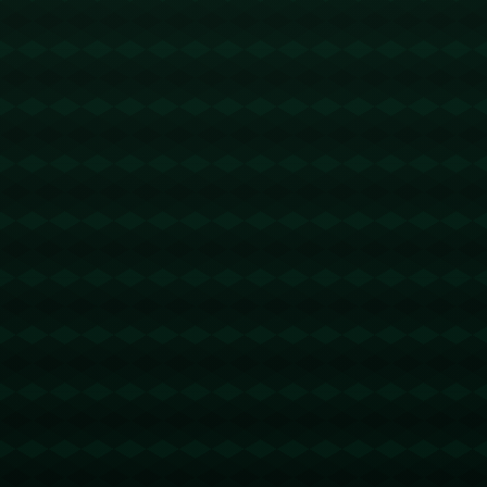
### 案例分析：伊森的关键表现
回顾本赛季的一些经典比赛，我们可以更直观地理解伊森的防守
贡献。在与劲敌的比赛中，伊森通过一记关键性的抢断为球队赢
得了宝贵的进攻机会，并最终影响了比赛的胜负。**在第四节的
最后两分钟**，伊森成功地从对手手中抢下了一个关键球，并迅
速发动快攻，助攻队友完成得分。正是这样的**关键时刻**表
现，使得伊森成为了球队防守端的中流砥柱。
### 伊森的成长与启示
从一个普通的菜鸟到如今的防守悍将，伊森的成长历程给我们带