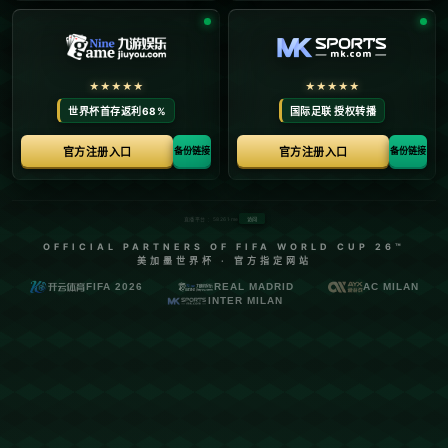
的里程碑.
栏目：9游体育
发布时间：2026-02-09
**伊森今天拿下2个抢断，达成了生涯200次抢断的里程碑**
在篮球运动中，防守同样重要于进攻。**抢断**作为防守的一个
重要环节，往往决定比赛胜负的关键球。而今天伊森（Ethan）
的表现无疑为这一论点提供了有力的佐证。**伊森今天拿下2个
抢断，达成了生涯200次抢断的里程碑**，这一成就不仅仅是数
字上的进步，更标志着他作为一名防守悍将的成长与成熟。
**主题：伊森的防守成就与指导意义**
每个职业篮球运动员的成功背后都有着无数的努力与汗水。而对
于伊森，200次抢断不仅彰显了他的个人防守能力，更体现了他
的**篮球智商**和团队意识的提升。伊森的防守技巧包括阅读对
手的进攻模式、合理利用身体素质以及高速反应能力，这些素质