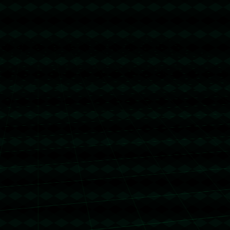
伊森的200次抢断里程碑，是他无数个日日夜夜辛勤付出的见
证，也是在赛场上与对手搏杀的最佳回报。他的成功告诉我们，
在篮球运动中，只要有足够的努力和专注，每个人都可以创造出
属于自己的传奇。**伊森今天的表现无疑再次证明了这一点，其
在防守端的卓越贡献不仅赢得了球迷的认可，也为所有篮球爱好
者树立了一个努力拼搏的榜样**。