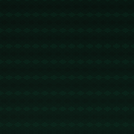
大利足球的復興注入了一劑強心針。*重回歐冠淘汰賽舞台，不
僅是對球員意志的考驗，更是對俱樂部整體運營的再一次肯定
*。
**球隊戰略重組**
過去幾年來，國際米蘭進行了一系列具有深遠影響的變革。在領
導層的果斷決策下，俱樂部引入了一批優秀的年輕球員和經驗豐
富的教練團隊，這為球隊的重新崛起奠定了堅實的基礎。球隊的
進攻風格更加多樣，防守韌性也顯著提升。*這種全方位的戰術
調整，讓國際米蘭的整體競爭力煥然一新*，在歐冠賽場上展現
出極具侵略性的表現。
**經典戰役與關鍵勝利**
在本賽季的小組賽中，國際米蘭數次上演了精彩絕倫的比賽，尤
其是在對陣歐洲頂級球隊時，展現出了異常高超的水準。尤其值
得一提的是，球隊在對陣巴塞羅那和皇家馬德里的比賽中，憑藉