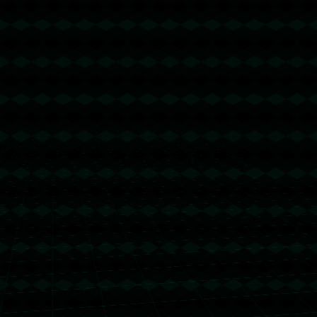
賽場上閃耀。*