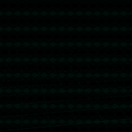
長期成功的關鍵。正如以往為人熟知的案例，*當年克里斯蒂亞
諾·羅納爾多（C羅）及早離隊，以高價轉會尤文圖斯，為俱樂部
帶來經濟效益的同時，也開啟了下一輪年輕球員的培養周期*。
這樣的資產管理策略不僅彰顯了皇馬的智慧，也為其他球隊提供
了成功的參考。
由此可見，球員身價的波動不僅是一個單純的數字變化，更是一
個復雜的市場信息集合體，蘊含著對球員過去與未來的全面評
估。在這個充滿機遇與挑戰的市場中，球員和俱樂部如何互動協
作，將直接影響到未來的足球格局。
上一篇：曼晚：近七年首次掉出英超夺冠热门，曼城重建必须在夏窗前开始.
下一篇：1分险胜！浓眉低迷基迪拉胯，克莱20+1+1立功，西部第九易主.
Copyright 2024
九游官方网站-9游体育在线平台
All Rights by
9游体