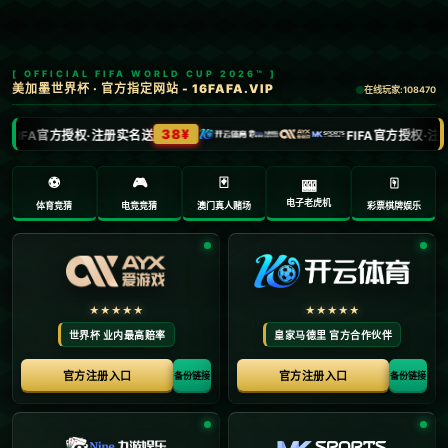
皇馬球員身價變動：貝林厄姆身價飆升3000萬