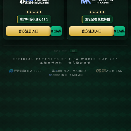
歐成隊內最高，7人出現下跌.
栏目：9游体育
发布时间：2026-02-09
**皇馬球員身價變動：市場風向與潛力股的考驗**
在全球足球市場中，球員的身價如股票般瞬息萬變，反映著球
技、人氣與市場需求。**皇家馬德里（簡稱“皇馬”）最近的一次
球員身價調整，再次讓外界對這支歷史悠久的球隊產生了濃厚興
趣**。其中，貝林厄姆的身價飆升無疑成為媒體關注的焦點，而
另有七名球員的身價出現不同程度的下跌，引發對球員發展潛力
和未來市場價值的熱烈討論。
**貝林厄姆的崛起：從潛力新人到隊內標杆**
年僅20歲的貝林厄姆，憑藉其在場上的卓越表現，迅速崛起為皇
馬的關鍵人物。他的身價暴漲**3000萬歐元**，成為隊內最高，
這不僅是對他技術能力的肯定，也是市場對他未來潛力的押注。