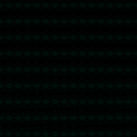
走上巅峰。相似地，普利希奇在此前的一些关键比赛中，即便长
时间因伤缺阵，复出后依然能迅速重回顶级发挥。
至于菲利克斯，无论是在俱乐部还是国家队的表现来看，他善于
在局部对抗中为队友创造机会，即使状态不佳，也可以通过传球
和吸引防守，为球队提供附加值。
### **球迷期待：核心球星的发挥决定权衡**
对于球迷而言，普利希奇和菲利克斯的表现直接关乎比赛结果。
尽管他们**身体状态不在100%**，但只需维持场上70%-80%的
巅峰状态，就足以对比赛产生深远影响。而教练组显然也希望通
过他们的特殊能力来赢得比赛的主动权。
无论最终战果如何，这样的首发选择总能为接下来的赛季带来更
多连锁反应。球迷们可以期待普利希奇和菲利克斯的爆发力，也
可能见证教练战术选择中的“险中求胜”策略。