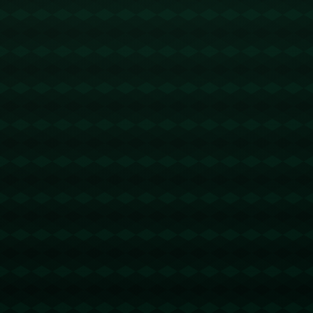
从数据来看，普利希奇本赛季在侧翼的突破能力依旧犀利，多场
比赛中有效撕破对手防线，为球队贡献了关键助攻。而菲利克斯
则以灵活多变的跑位和高效的终结能力闻名，他的比赛阅读能力
在进攻端往往能够创造奇迹。即便他们状态略有下滑，教练依旧
愿意冒险，足见两人在阵容中的决定性价值。
### **教练的策略考量：比赛节奏与轮换调控**
本次将身体状态略显不足的普利希奇和菲利克斯推上首发，教练
或许是基于对比赛的重要性和节奏的全面掌控策略。从现代足球
角度出发，关键球员即便状态未达巅峰，也能通过精心的战术安
排实现“以小成本换回最大收益”的目标。
以下几点可能是教练决策的核心参考因素：
1. **比赛的重要性**：在高关注度的比赛中，顶级球员的经验和
心理素质成为不可或缺的因素。教练或希望通过普利希奇和菲利