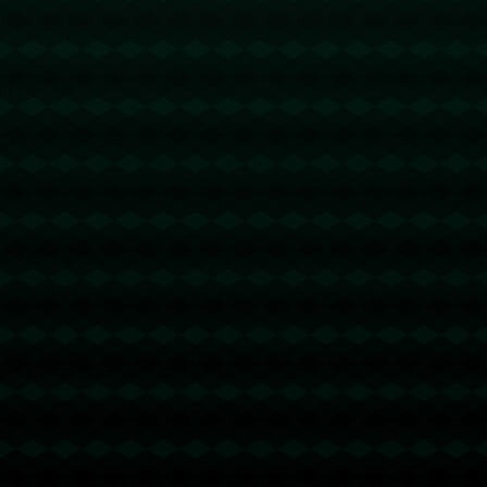
克斯的经验，在关键时刻掌控场上节奏，尤其是他们在压力下的
决策能力有时远胜于替补球员。
2. **对手的防守习惯**：普利希奇和菲利克斯的技术风格很可能
是针对本场对手设计的核心武器。例如，某些防守球队对速度型
边锋敏感，而普利希奇恰恰能最大化利用这一漏洞。
3. **轮换调控**：现代足球强调科学轮换和负荷管理。教练或许
更倾向于在对手体力尚佳时，派出顶级球员给对方施加高压。即
便60分钟后换人，这种战术调控也能最大程度激发首发球员的作
用。
### **实例对比：谁能在逆境中闪耀？**
当球员状态不佳时，他们仍能发挥多大作用？不妨回顾一些经典
案例。2014年世界杯时，阿根廷球星梅西因伤病问题未达到理想
状态，但他依然用出色的足球智商和几次精准的传球，助力球队