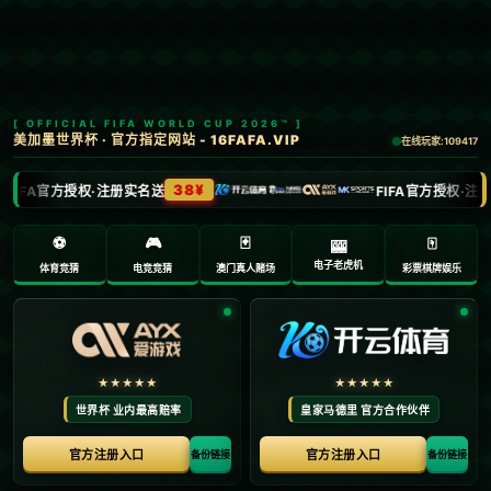
馬洛塔確認：桑切斯願意回歸國米，如科雷亞