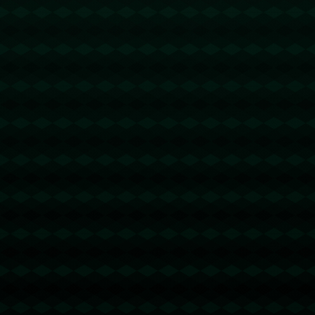
從市場角度來看，用科雷亞的離隊來減輕工資壓力，為引進桑切
斯或其他潛在目標騰出空間，亦不失為一種合理之舉。此外，**
科雷亞或許更需要在其他俱樂部尋求穩定的出場時間，以進一步
發揮自己的潛力。** 這無疑也將成為一場讓雙方受益的“雙贏合
作”。