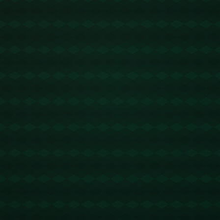
锋，其锋线作战能力将为球队带来更多进攻选择。**朱鹏宇**则
以其灵活多变的防守策略，成为球队后防线的坚实屏障。两人的
携手作战，势必为大连英博队在积分榜上扫清障碍。
**团队协作的力量**
毛伟杰和朱鹏宇的加入并不是一个简单的球员更换。他们带来的
不仅仅是技术和经验，还有团队合作精神的提升。在当今足球比
赛中，单打独斗的时代早已过去，团队协作成为胜利的关键。大
连英博队在这一方面做出了显著改进，倾力打造一支**团结一
致、攻守兼备**的球队。