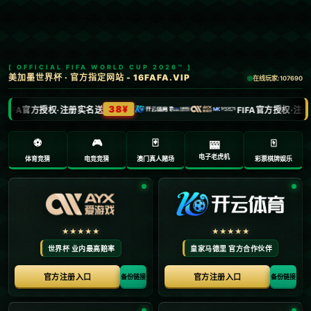
回到联赛，毛伟杰、朱鹏宇抵达杭州与大连英