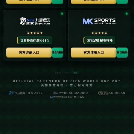
运冠军领衔，1人兼项！.
栏目：9游体育
发布时间：2026-02-09
**羽球大赛今日开拍，奥运冠军领衔国羽出击**
今天，羽毛球爱好者们翘首以盼的**羽球大赛**终于揭幕，吸引
了全球的目光。在这次比赛中，中国羽毛球队派出了15名优秀选
手参与男单、女单、男双、女双四个单项的角逐，更有值得关注
的奥运冠军带队，为赛事增添了不少看点。其中，有一位选手身
兼数职，兼项参赛，显示了超强的实力和耐力。
**中国羽毛球队的整体实力**
中国羽毛球队一直以来都以强大的实力和团队精神闻名于世。此
次参赛的15位选手中，具备丰富大赛经验的选手并不在少数。中
国羽毛球队派出的这支阵容，既有已成名的**奥运冠军**，也不
乏新生代的新锐力量。这样的配置，是为了在单项比赛中全力以