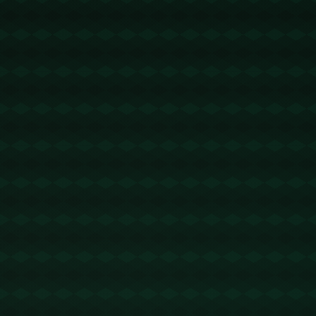
赴，力争佳绩。