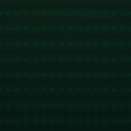
己最大的优势。他不仅仅是实力的象征，更是队伍的精神领袖，
其参赛不仅给对手带来了压力，也提升了中国羽毛球队的整体士
气。