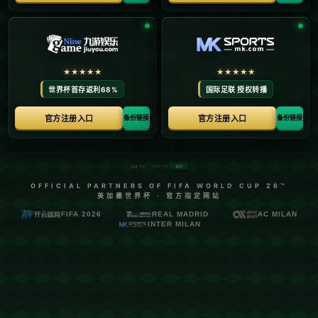
上演爱情速度.
栏目：9游体育
发布时间：2026-02-09
**揭秘国乒闲散王爷：梁靖崑的爱情速度与婚姻揭秘**