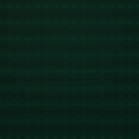
些捉襟见肘。
这一场比赛所透露出的信息值得西部其他球队关注。勇士以如此
强势的姿态击败马刺，标志着他们在西部竞争中的强大实力。对
于其他球队而言，他们需要调整策略，更好地准备对于勇士的交
锋。西部联盟一直以来以竞争激烈闻名，因此这样的比赛结果可
能引发新的赛季排名变化。
**进一步分析勇士队的成功策略**，可以看到**他们不但保留了
快速进攻的优点，还加强了防守反击的能力**。这使得他们不仅
能够在自己的主场表现出色，还能在客场同样具有威胁。对于其
他球队来说，挑战勇士意味着必须具备极高的适应性和抗压能
力。