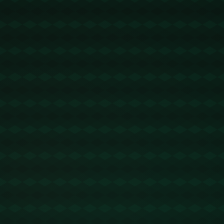
与此同时，马刺队的表现则令人意外。**球队多次失误导致得分
机会丧失**，关键球员未能在比赛中展现以往的水准。虽然马刺
队仍有年轻球员展现潜力，但在对阵经验丰富的勇士队时显得有