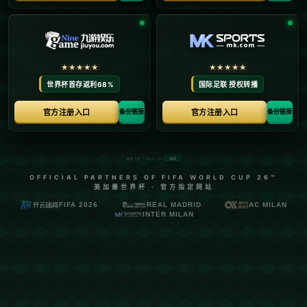
栏目：9游体育
发布时间：2026-02-09
**勇士大胜马刺42分，西部格局有所改变**
在NBA赛季逐渐进入关键期时，球队表现往往影响着整个联盟
的竞争格局。最近一场比赛中，**勇士队以42分的巨大优势击败
马刺队**，这场胜利不仅仅是分数上的胜利，更是西部联盟格局
可能发生变化的信号。
*为何勇士队此役表现如此优异？*首先来看勇士队的整体表现。
**球队核心库里在此役发挥出色**，再度展现了他不可思议的投
篮能力。库里的表演不仅仅是三分球命中率惊人，他还以精准的
传球和聪明的场上决策，帮助队友提升整体进攻效率。除此之
外，勇士队的防守策略同样值得关注。他们通过严密的防守压制
了马刺队的进攻，使对方屡屡受挫。