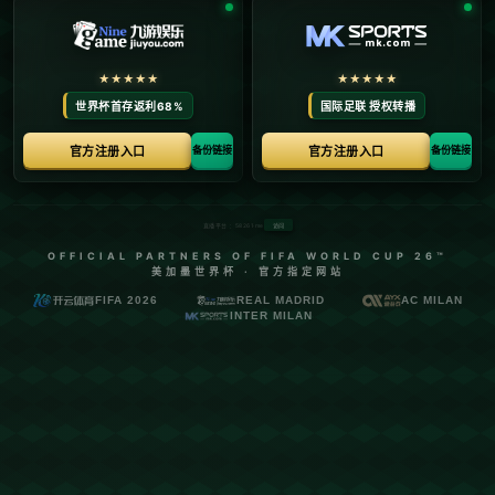
已有超1万名会员申请.
栏目：9游体育
发布时间：2026-02-09
**激烈对抗：马竞球迷踊跃申请欧冠客战皇马球票**
近年来，欧洲赛场上的马德里德比尤为引人注目。近日，据《阿
斯报》报道，*马德里竞技（Atletico Madrid）*将在欧冠比赛中
客场挑战*皇家马德里（Real Madrid）*。两支球队的较量历来都
是火星撞地球，而这一次更是引爆了球迷的热情。尽管马竞只分
到3800张球票，但已有超过1万名会员提出购票申请，这一现象
令人瞩目。
**球票供不应求**
每当欧冠比赛临近，球票往往成为稀缺资源。本次马竞对阵皇马
一战，马竞仅获得3800张球票的配额。然而，此次球票的需求量
大大超过了供给量，*超过一万名马竞会员踊跃申请*，远高于可