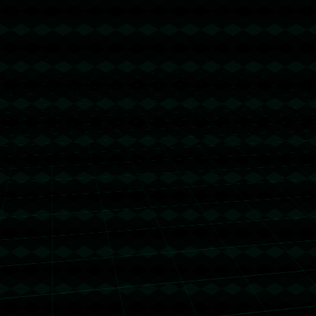
上一篇：【原创】足球胜平负预测：周日008意甲-乌迪内斯VS罗马.