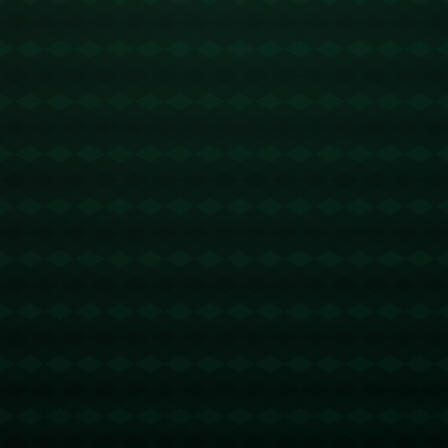
周日008意甲比赛是乌迪内斯迎战罗马。乌迪内斯作为意甲的一
支老牌劲旅，虽然近年来在联赛中的表现相对平稳，但依然具备
一定的实力。他们的主场优势加上不俗的防守能力，将会是罗马
需要破解的难题。反观罗马，自穆里尼奥执教以来，球队在战术
多变性和攻击线上都有所提升。罗马本赛季的表现让人眼前一
亮，尤其是几位锋线球员的状态如日中天。
在这场比赛中，很多人可能认为**罗马将占据上风**。这不仅因
为他们在联赛中的当前排名较高，还因为他们在最近的比赛中展
现出了更强的攻击力。然而，**考虑到乌迪内斯主场的坚韧表现