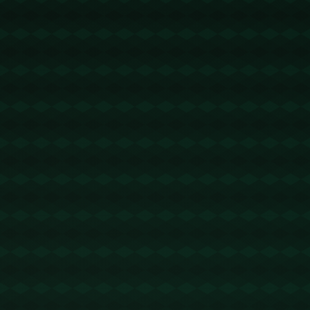
本赛季，**谢伊·吉尔杰斯-亚历山大（SGA）**的名字频繁出现
在热议榜单中。效力于俄克拉荷马城雷霆队的这位年轻控卫，用
场均30+分、6+助攻和5+篮板的全能数据向全联盟证明了自己的
地位。在对阵强队的关键战役中，亚历山大经常是决定胜负的关
键。例如，本赛季雷霆对阵快船的比赛，他不仅在攻防两端高效
输出，还命中了多次关键投篮，成功带领球队拿下比赛。这些高
光时刻，让他成为了MVP榜单上当之无愧的领跑者。
值得一提的是，亚历山大的崛起不仅仅是数据上的提升，更在于
他对比赛节奏的掌控以及对队友的带动能力。他平均近60%的真