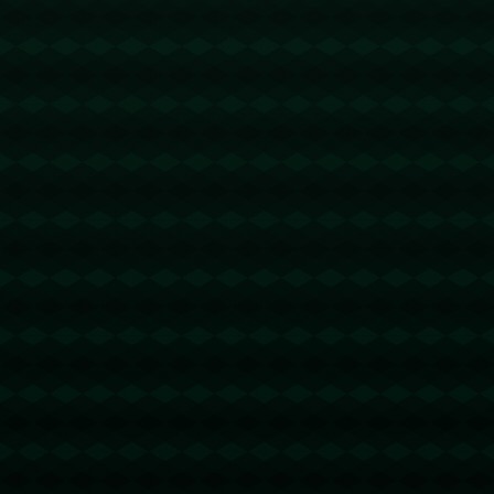
期的表现改变联盟的格局。而以勒布朗为代表的老将，依然在各
自球队中扮演**不可或缺的核心角色**。其中，字母哥、约基
奇、恩比德等中生代球员继续保持稳定输出，巩固了MVP榜单
的中坚地位。
同时，今年的榜单也揭示了团队成功对个人荣誉的高度关联。例
如，亚历山大的雷霆队自他接过队伍核心位置后，正在联盟中扮
演“黑马”的角色；而勒布朗的强势回归，也帮助湖人队在后半程
迎头赶上，逐渐摆脱季后赛边缘地位。这是否暗示着MVP评选
中团队贡献的权重在提升，值得继续观察。
### **未来的MVP走向猜测**