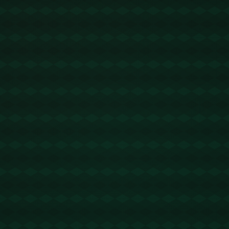
实投篮命中率也展现了他在高强度比赛中的高效得分水平。在雷
霆逐渐崛起的过程中，他俨然成为了**雷霆重建的基石和未来的
希望**。