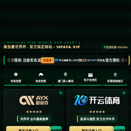
NBA官方MVP榜单分析：亚历山大领跑，詹姆