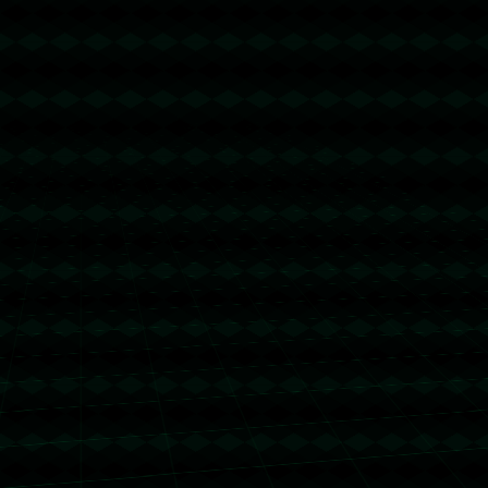
从某种意义上说，这场比赛也为那些努力奋斗的人们提供了启
示：在任何领域，明智的决策和坚定的执行都可能带来意想不到
的成果和逆转。